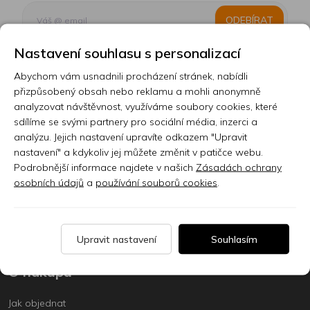
ODEBÍRAT
Nastavení souhlasu s personalizací
Abychom vám usnadnili procházení stránek, nabídli
Kontakt
přizpůsobený obsah nebo reklamu a mohli anonymně
analyzovat návštěvnost, využíváme soubory cookies, které
Prodejna
sdílíme se svými partnery pro sociální média, inzerci a
analýzu. Jejich nastavení upravíte odkazem "Upravit
Sklady
nastavení" a kdykoliv jej můžete změnit v patičce webu.
Podrobnější informace najdete v našich
Zásadách ochrany
Servis
osobních údajů
a
používání souborů cookies
.
Nabídka práce
Články
Upravit nastavení
Souhlasím
O nákupu
Jak objednat