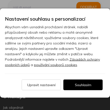
ODEBÍRAT
Nastavení souhlasu s personalizací
Abychom vám usnadnili procházení stránek, nabídli
Kontakt
přizpůsobený obsah nebo reklamu a mohli anonymně
analyzovat návštěvnost, využíváme soubory cookies, které
Prodejna
sdílíme se svými partnery pro sociální média, inzerci a
analýzu. Jejich nastavení upravíte odkazem "Upravit
Sklady
nastavení" a kdykoliv jej můžete změnit v patičce webu.
Podrobnější informace najdete v našich
Zásadách ochrany
Servis
osobních údajů
a
používání souborů cookies
.
Nabídka práce
Články
Upravit nastavení
Souhlasím
O nákupu
Jak objednat