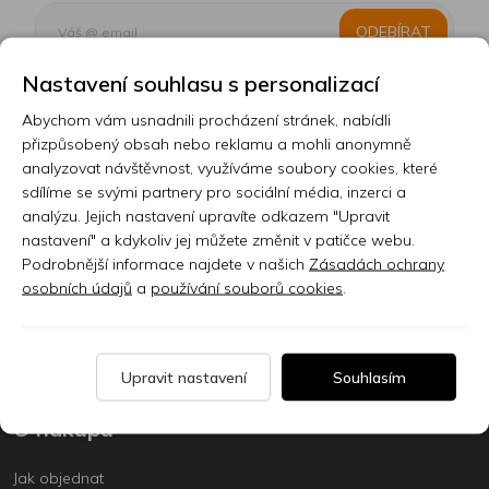
ODEBÍRAT
Nastavení souhlasu s personalizací
Abychom vám usnadnili procházení stránek, nabídli
Kontakt
přizpůsobený obsah nebo reklamu a mohli anonymně
analyzovat návštěvnost, využíváme soubory cookies, které
Prodejna
sdílíme se svými partnery pro sociální média, inzerci a
analýzu. Jejich nastavení upravíte odkazem "Upravit
Sklady
nastavení" a kdykoliv jej můžete změnit v patičce webu.
Podrobnější informace najdete v našich
Zásadách ochrany
Servis
osobních údajů
a
používání souborů cookies
.
Nabídka práce
Články
Upravit nastavení
Souhlasím
O nákupu
Jak objednat